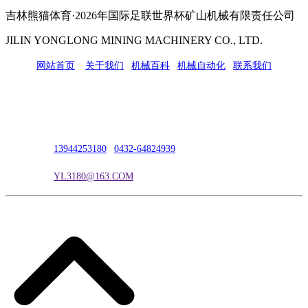
吉林熊猫体育·2026年国际足联世界杯矿山机械有限责任公司
JILIN YONGLONG MINING MACHINERY CO., LTD.
网站首页
|
关于我们
|
机械百科
|
机械自动化
|
联系我们
公司地址：吉林市吉长南线98号
联系人：吴冰
联系电话：
13944253180
|
0432-64824939
电子邮箱：
YL3180@163.COM