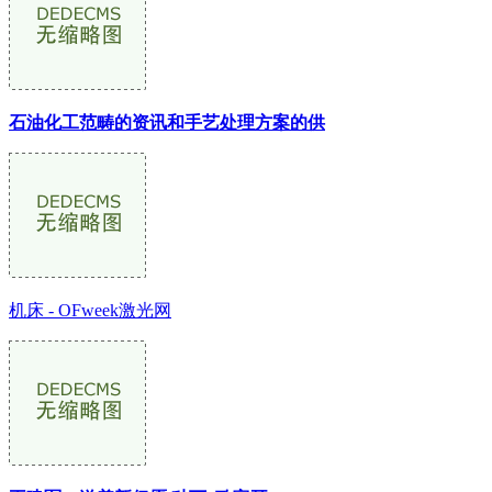
石油化工范畴的资讯和手艺处理方案的供
机床 - OFweek激光网