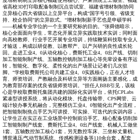
度增材制制立异核心福建使用核心、卢秉恒院士工做坐、福建
省高校3D打印取配备制制沉点尝试室、福建省增材制制协同
立异核心四大省级以上立异平台，构成“国字号引领、省级支
持、校企协同”的立异款式。“增材制制新手艺也是申硕学科
——机械专业学位的一个主要研究标的目的。”张舜德暗示，
核心全面面向学生，常态化开展立异实践取技术实训；同时面
向高校教师、行业手艺开展专业培训，持续鞭策科技取专业人
才输送，构成以研促教、以教帮产、以产兴研的良性成长轮
回。走进工业4。0从动化核心，费斯托工业4。0出产线、切削
加工智能制制产线、五轴数控铣削加工核心等先辈设备有序运
转，智能化、数字化、柔性化的出产场景让记者们几次驻
脚。“学校取费斯托公司共建工业4。0实践核心，正在人才培
育、师资培训、产教融合及科研立异等方面阐扬主要感化，成
为教育部存案的优良省级师资培训。”担任人BBB引见，该核
心是学校取费斯托集团共建的国际化实训平台，依托CPLabs
紧凑型讲授系统，将从动化模块、托盘传输带、CPS网管、云
端计较办事无机融合，完整模仿工业4。0智能化出产全流程，
把智能制制焦点手艺为可讲授、可实操、可迭代的实训内容，
让学生正在实正在工业场景中控制前沿手艺。核心配备切削加
工智能制制产线套、费斯托工业4。0出产线套、机械人工做坐
1套、五轴数控加工核心1套，另无数控车床、三坐标丈量机、
博世液压/气动节制系统、传感检测设备等110余台套，配套