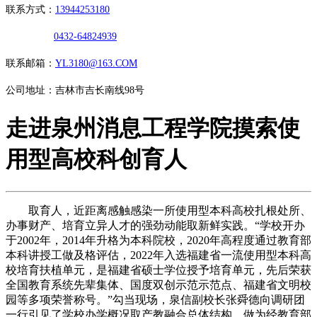
联系方式：
13944253180
0432-64824939
联系邮箱：
YL3180@163.COM
公司地址：吉林市吉长南线98号
走进泉州消息工程学院摸索使
用型高校科创育人
取育人，近距离感触感染一所使用型本科高校扎根处所、
办事财产、培育立异人才的强劲动能取新鲜实践。“学校开办
于2002年，2014年升格为本科院校，2020年高程度通过教育部
本科讲授工做及格评估，2022年入选福建省一流使用型本科高
校培育扶植单元，是福建省硕士学位授予培育单元，先后荣获
全国教育系统先辈集体、国度双创示范示范点、福建省文明校
园等多项荣誉称号。”勾当现场，泉信副校长张舜德向调研团
一行引见了学校办学概况取产教融合总体结构。做为经教育部