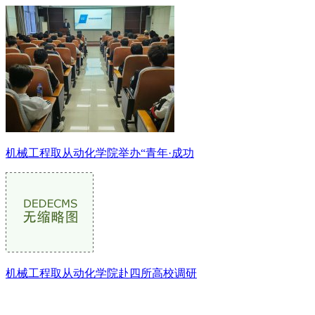
机械工程取从动化学院举办“青年·成功
机械工程取从动化学院赴四所高校调研