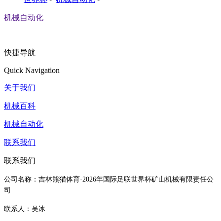
机械自动化
快捷导航
Quick Navigation
关于我们
机械百科
机械自动化
联系我们
联系我们
公司名称：吉林熊猫体育·2026年国际足联世界杯矿山机械有限责任公
司
联系人：吴冰