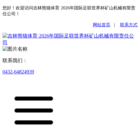
您好！欢迎访问吉林熊猫体育·2026年国际足联世界杯矿山机械有限责
任公司！
网站首页
|
联系方式
联系我们：
0432-64824939