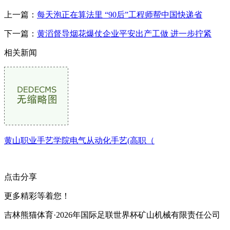
上一篇：
每天泡正在算法里 “90后”工程师帮中国快递省
下一篇：
黄滔督导烟花爆仗企业平安出产工做 进一步拧紧
相关新闻
黄山职业手艺学院电气从动化手艺(高职（
点击分享
更多精彩等着您！
吉林熊猫体育·2026年国际足联世界杯矿山机械有限责任公司