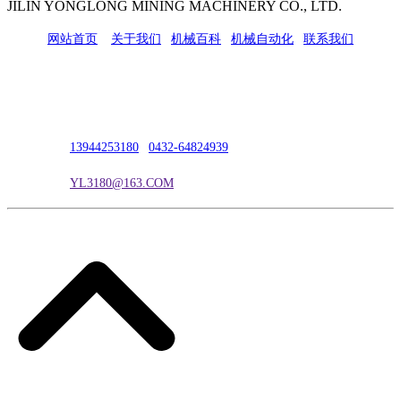
JILIN YONGLONG MINING MACHINERY CO., LTD.
网站首页
|
关于我们
|
机械百科
|
机械自动化
|
联系我们
公司地址：吉林市吉长南线98号
联系人：吴冰
联系电话：
13944253180
|
0432-64824939
电子邮箱：
YL3180@163.COM