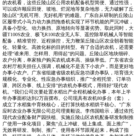
的农机看，这些丘陵山区公用农机配备机型简便、通过性强，
可以或许顺应田埂、坡地、烂泥地等复杂地形，无力破解了丘
陵山区“无机可用、无好机用”的难题。广东自从研制的丘陵山
区履带式小马力动力换挡拖沓机实现了环节机能的严沉冲破，
具备小型化、动力换挡、原地转向等显著劣势。取此同时，大
疆T100S农业、极飞R100农业无人车、遥控除草机械人等智能
配备，精准管控、近程操控，无力鞭策丘陵山区农业朝着智能
化、轻量化、高效化标的目的转型。有了合适的农机，还需要
处理“谁来用、怎样用、用得起”的问题。丘陵山区地块细碎、
农户分离，单家独户购买农机成本高、操纵率低。广东省农业
农村厅相关担任人强调，机械化不是丢下小农户，而是更好地
办事小农户。广东省组建省级农机应急功课办事队，培育强大
规模化、专业化、性应急办事组织，推广“全程托管、订单功
课、跨区办事、线上安排”的农机办事模式，用得好”现代农
机。“我们公司次要处置水稻出产全程机械化办事，本年上半
年办事面积达到2万亩摆布。公司现具有农机80多台（套），
成立了水稻集中育秧核心，还打算扶植水稻烘干核心。”广东
应时农业办事无限公司总司理黄毅说。李伟国暗示，通过依托
现代农业配备财产园扶植、实施丘陵山区农机配备研发制制推
广使用一体化项目，聚焦“点上冲破、链上集成、面上推广”，
无效将研发、制制、推广、使用各环节跟尾起来，构成了指