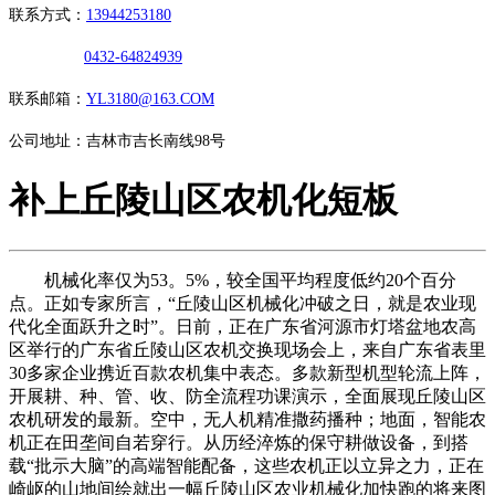
联系方式：
13944253180
0432-64824939
联系邮箱：
YL3180@163.COM
公司地址：吉林市吉长南线98号
补上丘陵山区农机化短板
机械化率仅为53。5%，较全国平均程度低约20个百分
点。正如专家所言，“丘陵山区机械化冲破之日，就是农业现
代化全面跃升之时”。日前，正在广东省河源市灯塔盆地农高
区举行的广东省丘陵山区农机交换现场会上，来自广东省表里
30多家企业携近百款农机集中表态。多款新型机型轮流上阵，
开展耕、种、管、收、防全流程功课演示，全面展现丘陵山区
农机研发的最新。空中，无人机精准撒药播种；地面，智能农
机正在田垄间自若穿行。从历经淬炼的保守耕做设备，到搭
载“批示大脑”的高端智能配备，这些农机正以立异之力，正在
崎岖的山地间绘就出一幅丘陵山区农业机械化加快跑的将来图