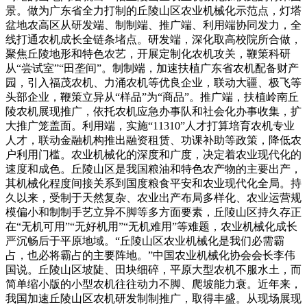
景。做为广东省全力打制的丘陵山区农业机械化示范点，灯塔
盆地农高区从研发端、制制端、推广端、利用端协同发力，全
线打通农机成长全链条堵点。研发端，深化取高校院所合做，
聚焦丘陵地形和特色农艺，开展定制化农机攻关，鞭策科研
从“尝试室”“田垄间”。制制端，加速扶植广东省农机配备财产
园，引入福茂农机、力涌农机等优良企业，联动大疆、极飞等
头部企业，鞭策立异从“样品”为“商品”。推广端，扶植岭南丘
陵农机展现推广，依托农机应急办事队和社会化办事收集，扩
大推广笼盖面。利用端，实施“11310”人才打算培育农机专业
人才，联动金融机构推出融资租赁、功课补助等政策，降低农
户利用门槛。农业机械化的深度和广度，决定着农业现代化的
速度和成色。丘陵山区是我国粮油和特色农产物的主要出产，
其机械化程度间接关系到国度粮食平安和农业现代化全局。持
久以来，受制于天然复杂、农业出产布局多样化、农业运营规
模偏小和制制手艺立异不脚等多方面要素，丘陵山区持久存正
在“无机可用”“无好机用”“无机难用”等难题，农业机械化成长
严沉畅后于平原地域。“丘陵山区农业机械化是我们必需霸
占，也必将霸占的主要阵地。”中国农业机械化协会会长李伟
国说。丘陵山区坡陡、田块细碎，平原大型农机不服水土，而
简单缩小版的小型农机往往动力不脚、爬坡能力衰。近年来，
我国加速丘陵山区农机研发制制推广，取得丰盛。从现场展现