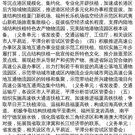
等沉点港区规模化、集约化、专业化开辟扶植，加速成长港区
后方陆域物流园区，推进港区经济多元化和办事程度提拔。加
速结构扶植厦门新机场、福州长乐机场临空经济示范区和武夷
山新机场旅逛集散核心，提拔临空经济成长程度。支撑内陆地
域结构扶植特色农产物物流园，完美陆地港物流园区根本设
备。（义务单元：省发改委、交通运输厅、工信厅，相关设区
市人平易近、平潭分析尝试区管委会）（四）积极推进高速公
办事区及落地互通办事业提拔示范工程扶植。组织实施三年步
履打算，沉点结构扶植一批宣传处所特色文化、推介旅逛景区
景点线、展现处所从导财产和劣势产物、推进省际边贸合做的
高速公从题办事区，出力打制若干有前提的高速公落地互通物
流园区，示范带动城市建成区内物流企业向城市周边高速公落
地互通物流园区的转移和集聚，示范带动处所兴建物流项目向
高速公落地互通周边集中结构。（义务单元：省发改委、交通
运输厅，各设区市人平易近、平潭分析尝试区管委会）（五）
组织实施高速铁大通道扶植工程。加速推进福厦高铁扶植，争
取早日开工扶植漳汕、温福和昌福厦高铁，构成沿海高铁大通
道。 积极争取结构扶植南平至衢州、福州至龙岩高铁、南平
经宁德至丽水铁，强化我省取长三角经济区和粤港澳大湾区的
对接，拓展我省取京津冀和长江经济带的联系。（义务单元：
省发改委，相关设区市人平易近、平潭分析尝试区管委会）