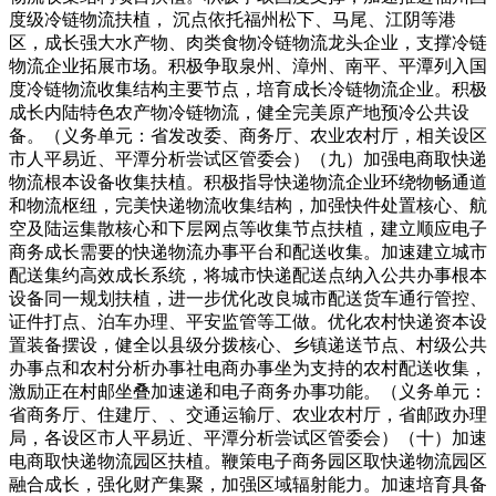
度级冷链物流扶植， 沉点依托福州松下、马尾、江阴等港
区，成长强大水产物、肉类食物冷链物流龙头企业，支撑冷链
物流企业拓展市场。积极争取泉州、漳州、南平、平潭列入国
度冷链物流收集结构主要节点，培育成长冷链物流企业。积极
成长内陆特色农产物冷链物流，健全完美原产地预冷公共设
备。（义务单元：省发改委、商务厅、农业农村厅，相关设区
市人平易近、平潭分析尝试区管委会）（九）加强电商取快递
物流根本设备收集扶植。积极指导快递物流企业环绕物畅通道
和物流枢纽，完美快递物流收集结构，加强快件处置核心、航
空及陆运集散核心和下层网点等收集节点扶植，建立顺应电子
商务成长需要的快递物流办事平台和配送收集。加速建立城市
配送集约高效成长系统，将城市快递配送点纳入公共办事根本
设备同一规划扶植，进一步优化改良城市配送货车通行管控、
证件打点、泊车办理、平安监管等工做。优化农村快递资本设
置装备摆设，健全以县级分拨核心、乡镇递送节点、村级公共
办事点和农村分析办事社电商办事坐为支持的农村配送收集，
激励正在村邮坐叠加速递和电子商务办事功能。（义务单元：
省商务厅、住建厅、、交通运输厅、农业农村厅，省邮政办理
局，各设区市人平易近、平潭分析尝试区管委会）（十）加速
电商取快递物流园区扶植。鞭策电子商务园区取快递物流园区
融合成长，强化财产集聚，加强区域辐射能力。加速培育具备