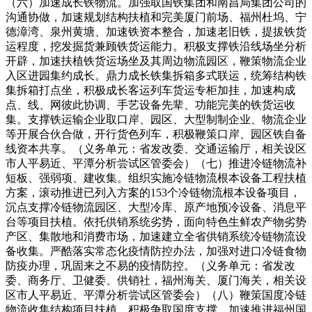
（六）加速成长铁物流。加强取国铁集团和南昌局集团公司的
沟通协做，加速规划结构扶植和完美厦门前场、福州杜坞、宁
德漳湾、泉州黄塘、加速铁资本整合，加速老旧铁，提拔铁货
运程度，挖发掘货兼顾铁货运能力。积极支撑铁沿线场坐分析
开辟，加速扶植铁货运场坐及其周边物流园区，鞭策物流企业
入区进园集约成长。鼎力成长铁集拆箱多式联运，统筹结构铁
集拆箱打点坐，积极成长客运列车货运专柜加挂，加速构成
点、线、网彼此协调、手艺设备先辈、功能完美的铁货运收
集。支撑铁运输企业取口岸、园区、大型制制企业、物流企业
等开展合伙合做，开行货色列车，积极鞭策口岸、园区铁自备
线资本共享。（义务单元：省发改委、交通运输厅，相关设区
市人平易近、平潭分析尝试区管委会）（七）推进冷链物流补
短板、强弱项、建收集。组织实施冷链物流根本设备工程扶植
方案，滚动推进已列入方案的153个冷链物流根本设备项目，
沉点支撑冷链物流园区、大型冷库、原产地预冷设备、消息平
台等项目扶植。依托供销系统劣势，面向特色生鲜农产物劣势
产区、集散地和消费市场，加速建立全省供销系统冷链物流设
备收集。严酷落实常态化疫情防控办法，加强对进口冷链食物
防疫办理，巩固来之不易的疫情防控。（义务单元：省发改
委、商务厅、卫健委、供销社，福州海关、厦门海关，相关设
区市人平易近、平潭分析尝试区管委会）（八）鞭策国度冷链
物流收集结构项目扶植。积极争取国度支撑，加速推进福州国