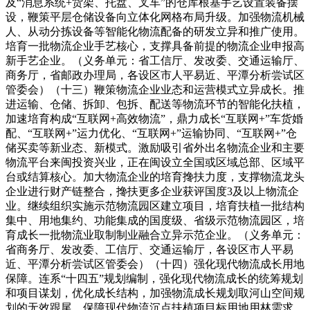
及“消息系统+货架、托盘、叉车”的仓库根基手艺设置装备摆
设，鞭策平层仓储设备向立体化网格布局升级。加强物流机械
人、从动分拣设备等智能化物流配备的研发立异和推广使用。
培育一批物流企业手艺核心，支撑具备前提的物流企业申报高
新手艺企业。（义务单元：省工信厅、发改委、交通运输厅、
商务厅，省邮政办理局，各设区市人平易近、平潭分析尝试区
管委会）（十三）鞭策物流企业业态和运营模式立异成长。推
进运输、仓储、拆卸、包拆、配送等物流环节的智能化扶植，
加速培育构成“互联网+高效物流”，鼎力成长“互联网+”车货婚
配、“互联网+”运力优化、“互联网+”运输协同、“互联网+”仓
储买卖等新业态、新模式。激励吸引省外出名物流企业和主要
物流平台来闽投资兴业，正在闽设立全国或区域总部、区域平
台或结算核心。加大物流企业的培育搀扶力度，支撑物流龙头
企业进行财产链整合，搀扶更多企业获评国度3及以上物流企
业。继续组织实施示范物流园区建立项目，培育扶植一批结构
集中、用地集约、功能集成的国度级、省级示范物流园区，培
育成长一批物流业取制制业融合立异示范企业。（义务单元：
省商务厅、发改委、工信厅、交通运输厅，各设区市人平易
近、平潭分析尝试区管委会）（十四）强化现代物流成长用地
保障。连系“十四五”规划编制，强化现代物流成长的统筹规划
和项目谋划，优化成长结构，加强物流成长规划取河山空间规
划的无效跟尾，保障现代物流沉点扶植项目标用地用林需求。