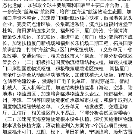
态化运做， 加强取全球主要航商和国表里主要口岸合做，进
一步完美“丝海运”航路网，培育“丝海运”航运物流生态圈。加
强口岸资本整合，加速厦门国际航运核心扶植，做强港务龙头
企业。完美沉点港区铁、公集疏运系统，沉点扶植福州透堡至
杜坞、莆田罗屿连接兴泉、福州松下、厦门海沧、宁德漳湾、
鞭策铁水联运、多式联运，推进中欧（厦门）班列健康有序成
长。加速扶植厦门新机场和福州长乐机场二期工程，拓展国际
航班航路，打制“海丝”焦点区门户枢纽机场。（义务单元：省
发改委、交通运输厅，相关设区市人平易近、平潭分析尝试区
管委会）（二）积极推进国度物流枢纽结构扶植。加速扶植厦
门口岸型国度物流枢纽，积极鞭策聪慧港区扶植， 阐扬厦门
海沧中远等全从动船埠功能感化，加速扶植无人场坐、智能化
仓储等物流设备， 激励推广电子化单证、智能穿越车、智能
机械人、无人机等使用。加速结构扶植临港（海港、空港、陆
地港）物流园区，加速培育临港物流龙头企业。推进福州、泉
州、平潭、三明等国度物流枢纽承载城市扶植，积极争取列入
国度物流枢纽扶植名单。（义务单元：省发改委、交通运输
厅、工信厅，相关设区市人平易近、平潭分析尝试区管委会）
（三）加速完美海空港物流根本设备扶植。深切实施港区物流
根本设备扶植方案，滚动推进列入方案的57个沉点项目扶植，
加速福州可门、江阴、松下、莆田罗屿、宁德漳湾、漳州古雷