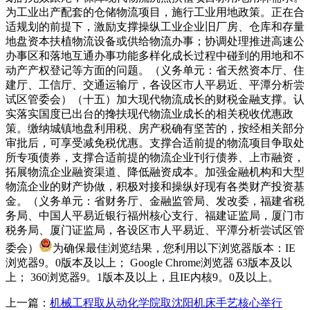
为工业出产配套的仓储物流项目，施行工业用地政策。正在合
适规划的前提下，激励支撑操纵工业企业旧厂房、仓库和存量
地盘资本扶植物流设备或供给物流办事；协调处理推进高速公
办事区和落地互通办事功能多样化成长过程中碰到的用地和不
动产产权登记等方面的问题。（义务单元：省天然资本厅、住
建厅、工信厅、交通运输厅，各设区市人平易近、平潭分析尝
试区管委会）（十五）加大现代物流成长的财税金融支撑。认
实落实国度已出台的搀扶现代物流业成长的相关税收优惠政
策。缴纳城镇地盘利用税、房产税确有坚苦的，按经相关部分
审批后，可享受减免税优惠。支撑合适前提的物流项目争取处
所专项债券，支撑合适前提的物流企业刊行债券、上市融资，
拓展物流企业融资渠道、降低融资成本。加强金融机构和大型
物流企业的财产协做，积极对接和操纵好现有各类财产投资基
金。（义务单元：省财务厅、金融监管局、发改委，福建省税
务局、中国人平易近银行福州核心支行、福建证监局，厦门市
税务局、厦门证监局，各设区市人平易近、平潭分析尝试区管
委会）
为确保最佳浏览结果，您利用以下浏览器版本：IE
浏览器9。0版本及以上； Google Chrome浏览器 63版本及以
上； 360浏览器9。1版本及以上，且IE内核9。0及以上。
上一篇：
机械工程取从动化学院取沈阳机床手艺核心举行