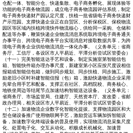
仓配一体、智能分仓、快递集散、电子商务孵化、展现体验等
功能的电子商务物流园，成立电子商务物流园评估系统，制定
电子商务快递财产园认定尺度，扶植一批省级电子商务快递财
产示范园。支撑快递企业正在自贸区、分析保税区、保税物流
园区等区域内扶植跨境快件物流核心，供给同一采购、仓储和
配送等办事，鞭策快递企业物流消息系统取跨境电子商务通关
办事平台、跨境电子商务平台实现消息对接取数据共享，为跨
境电子商务企业供给物流消息一体化办事。（义务单元：省商
务厅、工信厅，各设区市人平易近、平潭分析尝试区管委会）
（十一）完美智能送达手艺和设备。制定实施室第智能信包
箱、智能快件箱办理办事尺度，新建室第小区应按尺度设相信
报箱或智能信包箱，做到同步规划、同步扶植、同步施工。激
励老旧小区时补建智能信报（包）箱，激励快递物流企业采用
先辈合用手艺和配备。支撑正在社区、高档院校、商务核心、
地铁坐周边等结尾节点加速结构智能送达设备。（义务单元：
省商务厅、市场监管局、住建厅、天然资本厅、发改委，省邮
政办理局，相关设区市人平易近、平潭分析尝试区管委会）
（十二）加速物流企业数字化智能化提拔。支撑物流园区和大
型仓储设备推广使用物联网手艺，激励货运车辆加拆智能设
备，加速数字化终端设备的普及使用，实现物流消息采集尺度
化、处置电子化、交互从动化。积极成长机械化、加速普