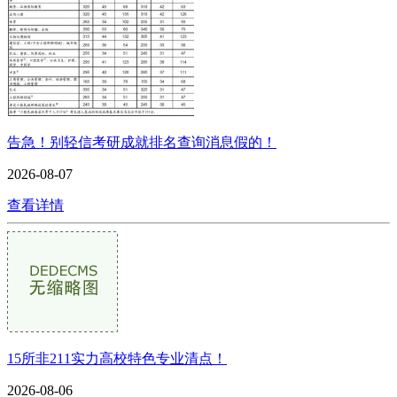
告急！别轻信考研成就排名查询消息假的！
2026-08-07
查看详情
15所非211实力高校特色专业清点！
2026-08-06