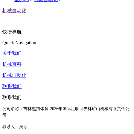
机械自动化
快捷导航
Quick Navigation
关于我们
机械百科
机械自动化
联系我们
联系我们
公司名称：吉林熊猫体育·2026年国际足联世界杯矿山机械有限责任公
司
联系人：吴冰