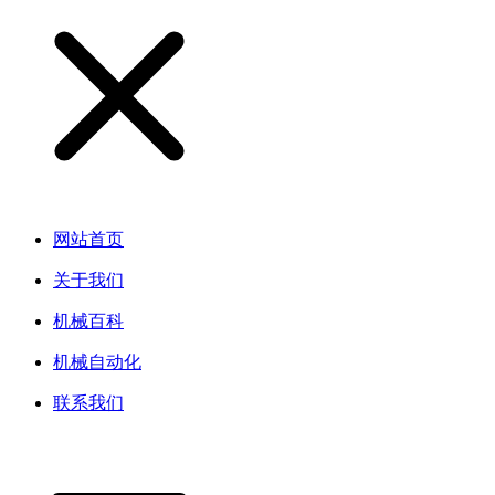
网站首页
关于我们
机械百科
机械自动化
联系我们