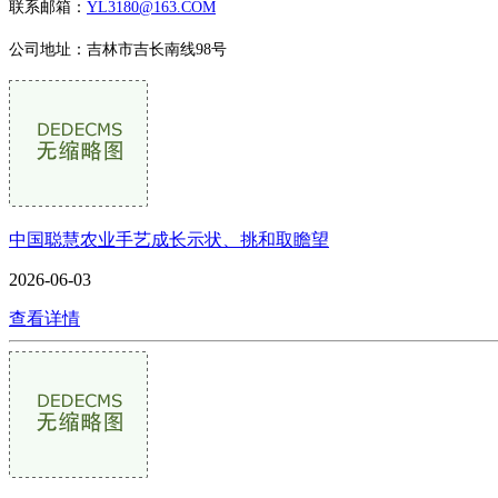
联系邮箱：
YL3180@163.COM
公司地址：吉林市吉长南线98号
中国聪慧农业手艺成长示状、挑和取瞻望
2026-06-03
查看详情