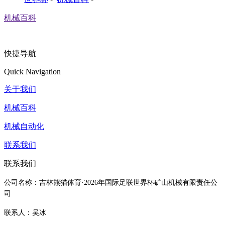
机械百科
快捷导航
Quick Navigation
关于我们
机械百科
机械自动化
联系我们
联系我们
公司名称：吉林熊猫体育·2026年国际足联世界杯矿山机械有限责任公
司
联系人：吴冰