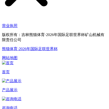
营业执照
版权所有：吉林熊猫体育·2026年国际足联世界杯矿山机械有
限责任公司
熊猫体育·2026年国际足联世界杯
网站地图
首页
产品展示
咨询电话