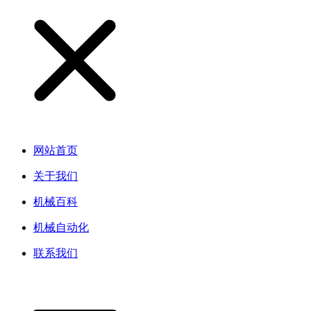
网站首页
关于我们
机械百科
机械自动化
联系我们