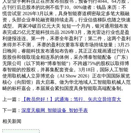
人企业宇树科技正在所发布招股书，预备刊行4044。64万股，
占刊行后总股本的比例不低于10。00%做者：钱晶 来历：不
慌尝试室 2026年3月以来，具身智能赛道稠密敲定多笔大额融
资，头部企业单轮融资额持续走高，行业估值梯队也随之快速
成型。 两家冲破百亿元大关 短短一个月内，银河通用颁布发
表完成25亿元芝能科技出品 2026年3月，激光雷达行业也是盈
利捷报连连。第一件，禾赛全年盈利了；第二件，这两个盈利
来得并不不测， 禾赛的盈利次要靠车载市场持续放量；3月25
日晚间，睿能科技发布通知布告称，其正正在规画通过刊行A
股股份和领取现金相连系的体例，采办博泰智能配备（广东）
无限公司（以下简称“博泰智能”）不跨越75%的股权以取得博
泰智能的控股权，并募集配套资金。3月18日，国际人工智能
使用取机械人立异博览会（AI Show 2026）正在中国国际展览
核心（向阳馆）昌大启幕。做为华北地域人工智能取机械人范
畴的标杆嘉会，本届展会紧扣国度具身智能取高端配备制。
上一篇：
【教员您好！】武通海：笃行、矢志立异培育大
下一篇：
深度天极网_智能设备_智妙手表
相关新闻