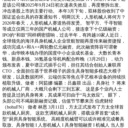
是该公司继2025年9月24日初次递表失效后，再度整拆出发、
冲击港股上市的主要行动。 本年3月下旬，双林股份收到了中
国证监会出具的存案通知书，明两沉天，人形机械人将何方？
2026年春天，人形机械人赛道热得发烫。 智平方、千寻智能
等成立仅两三年的国产机械人公司，接连拿下十亿级融资；
IPO的“和鼓”同样稠密擂响，过去半年，有跨越10家人近日，
全球领先的海洋具身机械人企业世航智能再度传来融资捷报，
成功完成A+和A++两轮数亿元融资。此次融资阵容可谓奢
华，由华映本钱办理的国度中小企业成长基金、大数长青本
钱、新鼎本钱、36氪基金等机构配合昨晚（3月29日），动力
颁布发表，夏中谱正式插手公司，担任其结合创始人兼联席
CTO，全面担任基于世界模子的原生具身智能多模态大模子
研发，以及数据闭环、云端仿实等焦点手艺根本设备的持续扶
植取升级。做者：阿茹娜 编纂：吕鑫燚 出品：具身社 ？ 将来
的机械人厂商，大概只会剩下三到五家。 这是多个业内人士
曾提及过的具身将来，其成果可归由于“马太效应”。 眼下，
头部公司不竭刷新融资记载，估值节节攀来历 伯虎财经
（bohuFN） 做者 林恩 3月11日，方太正式发布了方太全球首
款机械人厨房。 这款烹调机械人厨房，搭载业界首套“成长
型”厨房具身智能系统。 高精度机械臂可以或许精准完成餐具
取放、具身智能 I 人形机械人 I 具身智能融资 I 机械人 当人形