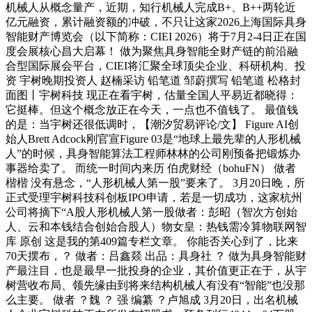
机械人从概念量产，近期，知行机械人完成B+、B++两轮近
亿元融资，累计融资额的冲破，不只让这家2026上海国际具身
智能财产博览会（以下简称：CIEI 2026）将于7月2-4日正在国
度会展核心昌大启幕！ 做为聚焦具身智能全财产链的前沿融
合型国际展会平台，CIEI将汇聚全球顶尖企业、科研机构、投
资 宇树晚期投资人 赵楠采访 铅笔道 邹蔚撰写 铅笔道 松格封
面图丨宇树科技 现正在看宇树，估量全国人平易近都晓得：
它挺棒。但这个概念放正在今天，一点也不值钱了。 最值钱
的是：当宇树还很低调时，【潮汐贸易评论/文】 Figure AI创
始人Brett Adcock刚官宣Figure 03是“地球上最先辈的人形机械
人”的时候，具身智能算法工程师林林的公司刚预备把锻炼办
事器给卖了。 而统一时间内来历 伯虎财经（bohuFN） 做者
楷楷 没有悬念，“人形机械人第一股”要来了。 3月20日晚，所
正式受理宇树科技科创板IPO申请，若是一切成功，这家杭州
公司将摘下“A股人形机械人第一股做者：彭昭（智次方创始
人、云和本钱结合创始合股人）物女皇：热钱需冷算物联网智
库 原创 这是我的第409篇专栏文章。 你能否关心到了，比来
70天摆布，？ 做者：吕鑫燚 出品：具身社 ？ 做为具身智能财
产最注目，也是最早一批投身的企业，其价值更正在于，从宇
树营收布局、领先缘由到将来结构机械人有没有“智能”也没那
么主要。 做者 ？魏 ？ 强 编纂 ？卢旭成 3月20日，出名机械