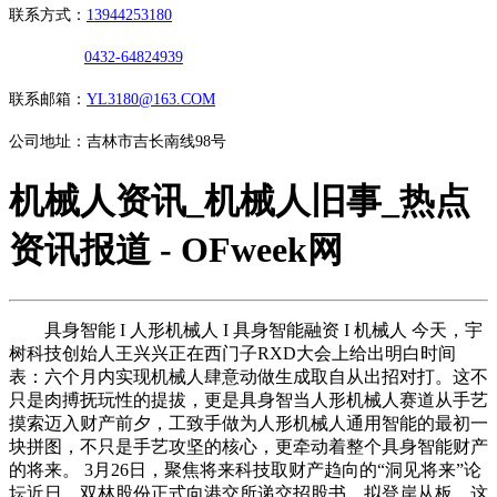
联系方式：
13944253180
0432-64824939
联系邮箱：
YL3180@163.COM
公司地址：吉林市吉长南线98号
机械人资讯_机械人旧事_热点
资讯报道 - OFweek网
具身智能 I 人形机械人 I 具身智能融资 I 机械人 今天，宇
树科技创始人王兴兴正在西门子RXD大会上给出明白时间
表：六个月内实现机械人肆意动做生成取自从出招对打。这不
只是肉搏抚玩性的提拔，更是具身智当人形机械人赛道从手艺
摸索迈入财产前夕，工致手做为人形机械人通用智能的最初一
块拼图，不只是手艺攻坚的核心，更牵动着整个具身智能财产
的将来。 3月26日，聚焦将来科技取财产趋向的“洞见将来”论
坛近日，双林股份正式向港交所递交招股书，拟登岸从板，这